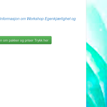
er informasjon om Workshop Egenkjærlighet og
n om pakker og priser Trykk her