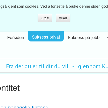
så kjent som cookies. Ved å fortsette å bruke denne siden godkje
Greit!
Vilkår
Suksess privat
Forsiden
Suksess på jobb
Fra der du er til dit du vil - gjennom 
ntitet
en behagelig tilstand.