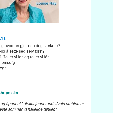
en:
og hvordan gjør den deg sterkere?
lig å sette seg selv først?
oller vi tar, og roller vi får
enomsorg
jeg"
shops sier:
t og åpenhet i diskusjoner rundt livets problemer,
neste som har vanskelige tanker."