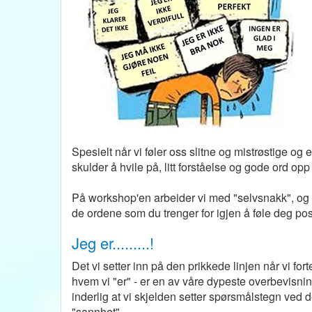
Spesielt når vi føler oss slitne og mistrøstige og 
skulder å hvile på, litt forståelse og gode ord opp
På workshop'en arbeider vi med "selvsnakk", og 
de ordene som du trenger for igjen å føle deg posi
Jeg er.........!
Det vi setter inn på den prikkede linjen når vi fort
hvem vi "er" - er en av våre dypeste overbevisni
inderlig at vi skjelden setter spørsmålstegn ved de
"sannhet".