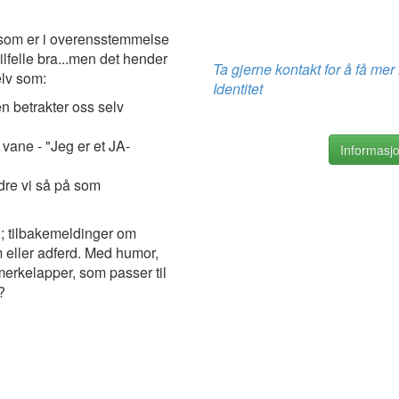
g som er i overensstemmelse
ilfelle bra...men det hender
Ta gjerne kontakt for å få m
elv som:
Identitet
en betrakter oss selv
n vane - "Jeg er et JA-
Informasjo
ndre vi så på som
"; tilbakemeldinger om
m eller adferd. Med humor,
erkelapper, som passer til
?