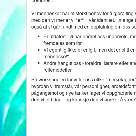
Vi mennesker har et sterkt behov for å gjøre tin
med den vi mener vi "er" = vår identitet. I mange t
også at vi går rundt med en oppfatning om oss s
Er utdatert - vi har endret oss underveis, m
fremdeles som før.
Vi egentlig ikke er enig i, men det er blitt e
menneske!"
Andre har gitt oss - foreldre, lærere eller a
rollemodeller
På workshop'en tar vi for oss ulike "merkelapper
hvordan vi fremstår, vår personlighet, arbeidsfor
pågangsmot og nye tanker lager vi oppgraderte m
den vi er i dag - og kanskje den vi ønsker å være