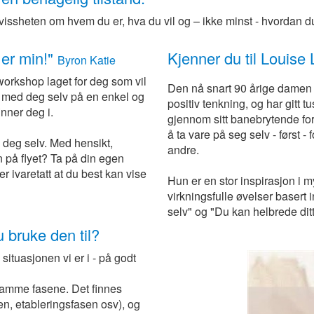
g i vissheten om hvem du er, hva du vil og – ikke minst - hvordan d
 er min!"
Kjenner du til Louise
Byron Katie
workshop laget for deg som vil
Den nå snart 90 årige damen e
ra med deg selv på en enkel og
positiv tenkning, og har gitt
inner deg i.
gjennom sitt banebrytende fo
å ta vare på seg selv - først 
e deg selv. Med hensikt,
andre.
 på flyet? Ta på din egen
er ivaretatt at du best kan vise
Hun er en stor inspirasjon i m
virkningsfulle øvelser basert
selv" og "Du kan helbrede ditt 
u bruke den til?
 situasjonen vi er i - på godt
e samme fasene. Det finnes
sen, etableringsfasen osv), og