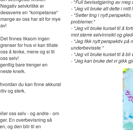
- "
Full bevisstgjøring av meg s
Negativ selvkritikk er
- "Jeg vil bruke alt dette i mitt 
dessverre en "kompetanse"
- "Setter ting i nytt perspekti
mange av oss har alt for mye
problemer."
av!
- "Jeg vil bruke kurset til å f
mot større selvinnsikt og gled
Det finnes liksom ingen
- "Jeg fikk nytt perspektiv p
grenser for hva vi kan tillate
underbevisste."
oss å tenke, mene og si til
- "Jeg vil bruke kurset til å b
oss selv!
- "Jeg kan bruke det vi gikk gje
egentlig bare trenger en
 neste kneik.
hvordan du kan finne akkurat
tiv og sterk.
eller oss selv - og andre - om
nger. En overbevisning så
n, og den blir til en