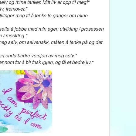
elv og mine tanker. Mitt liv er opp til meg!"
liv, fremover."
v, tvinger meg til å tenke to ganger om mine
ortsette å jobbe med min egen utvikling / prosessen
e / mestring."
å meg selv, om selvsnakk, måten å tenke på og det
li en enda bedre versjon av meg selv."
nnom for å bli frisk igjen, og få et bedre liv."