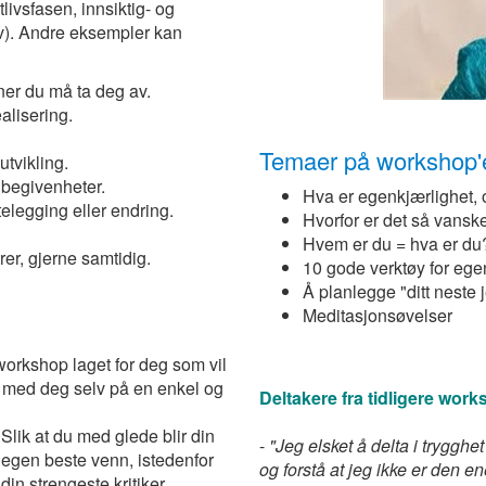
ivsfasen, innsiktig- og
sv). Andre eksempler kan
oner du må ta deg av.
ealisering.
Temaer på workshop'
utvikling.
e begivenheter.
Hva er egenkjærlighet, 
ttelegging eller endring.
Hvorfor er det så vanske
Hvem er du = hva er du? R
trer, gjerne samtidig.
10 gode verktøy for eg
Å planlegge "ditt neste 
Meditasjonsøvelser
workshop laget for deg som vil
ra med deg selv på en enkel og
Deltakere fra tidligere work
Slik at du med glede blir din
-
"Jeg elsket å delta i trygghe
egen beste venn, istedenfor
og forstå at jeg ikke er den e
din strengeste kritiker.