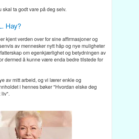
u skal ta godt vare på deg selv.
 L. Hay?
r kjent verden over for sine affirmasjoner og
 tusenvis av mennesker nytt håp og nye muligheter
rfatterskap om egenkjærlighet og betydningen av
- for dermed å kunne være enda bedre tilstede for
ye av mitt arbeid, og vi lærer enkle og
 innholdet i hennes bøker "Hvordan elske deg
liv".