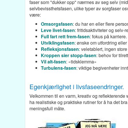
faser som "dukker opp" nærmes av seg selv (midtl
selvbevissthetsfasen, ulike typer av sorgfaser o
være:
Omsorgsfasen
: du har en eller flere pers
Leve livet-fasen
: fritidsaktiviteter og selv-r
Full fart rett frem-fasen
:
fokus på karriere.
Utviklingsfasen
: ønske om utfordring eller 
Refleksjonsfasen
: veletablert, ingen stor
Kroppen sier stopp-fasen
: behov for tilre
Vil alt-fasen
: «tidsklemma»
Turbulens-fasen
: viktige begivenheter inn
Egenkjærlighet i livsfaseendringer.
Velkommen til en varm, kreativ og reflekterende 
ha realistiske og praktiske rutiner for å ha det b
meningsfull måte.