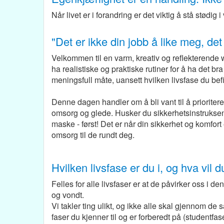
Når livet er i forandring er det viktig å stå stødi
"Det er ikke din jobb å like meg, det
Velkommen til en varm, kreativ og reflekterende 
ha realistiske og praktiske rutiner for å ha det b
meningsfull måte, uansett hvilken livsfase du bef
Denne dagen handler om å bli vant til å prioriter
omsorg og glede.
Husker du sikkerhetsinstruksen
maske - først! Det er når din sikkerhet og komfort 
omsorg til de rundt deg.
Hvilken livsfase er du i, og hva vil d
Felles for alle livsfaser er at de påvirker oss i den
og vondt.
Vi takler ting ulikt, og ikke alle skal gjennom d
faser du kjenner til og er forberedt på (studentfa