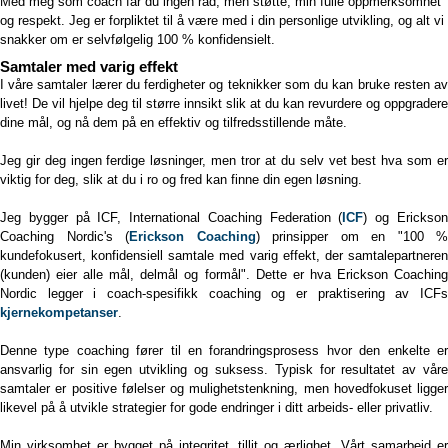
Med meg som coach får du ingen råd, men støtte, min fulle oppmerksomhet
og respekt. Jeg er forpliktet til å være med i din personlige utvikling, og alt vi
snakker om er selvfølgelig 100 % konfidensielt.
Samtaler med varig effekt
I våre samtaler lærer du ferdigheter og teknikker som du kan bruke resten av
livet! De vil hjelpe deg til større innsikt slik at du kan revurdere og oppgradere
dine mål, og nå dem på en effektiv og tilfredsstillende måte.
Jeg gir deg ingen ferdige løsninger, men tror at du selv vet best hva som er
viktig for deg, slik at du i ro og fred kan finne din egen løsning.
Jeg bygger på ICF, International Coaching Federation (
ICF
) og Erickso
Coaching Nordic's (
Erickson Coaching
) prinsipper om en "100 %
kundefokusert, konfidensiell samtale med varig effekt, der samtalepartneren
(kunden) eier alle mål, delmål og formål". Dette er hva Erickson Coaching
Nordic legger i coach-spesifikk coaching og er praktisering av ICFs
kjernekompetanser
.
Denne type coaching fører til en forandringsprosess hvor den enkelte er
ansvarlig for sin egen utvikling og suksess. Typisk for resultatet av våre
samtaler er positive følelser og mulighetstenkning, men hovedfokuset ligger
likevel på å utvikle strategier for gode endringer i ditt arbeids- eller privatliv.
Min virksomhet er bygget på integritet, tillit og ærlighet. Vårt samarbeid er