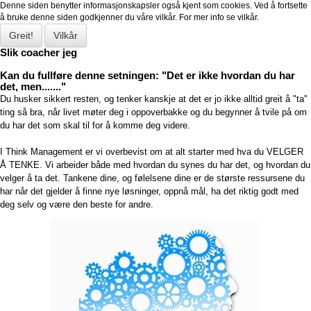
Denne siden benytter informasjonskapsler også kjent som cookies. Ved å fortsette
å bruke denne siden godkjenner du våre vilkår. For mer info se vilkår.
Greit!
Vilkår
Slik coacher jeg
Kan du fullføre denne setningen: "Det er ikke hvordan du har
det, men......."
Du husker sikkert resten, og tenker kanskje at det er jo ikke alltid greit å "ta"
ting så bra, når livet møter deg i oppoverbakke og du begynner å tvile på om
du har det som skal til for å komme deg videre.
I Think Management er vi overbevist om at alt starter med hva du VELGER
Å TENKE. Vi arbeider både med hvordan du synes du har det, og hvordan du
velger å ta det.
Tankene dine, og følelsene dine er de største ressursene du
har når det gjelder å finne nye løsninger, oppnå mål, ha det riktig godt med
deg selv og være den beste for andre.