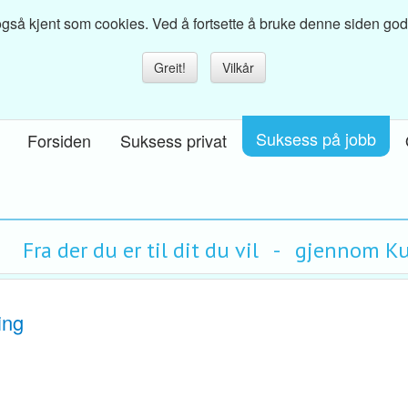
så kjent som cookies. Ved å fortsette å bruke denne siden godkje
Greit!
Vilkår
Suksess på jobb
Forsiden
Suksess privat
Fra der du er til dit du vil - gjennom 
ing