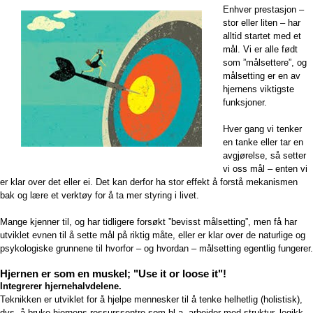
Enhver prestasjon –
stor eller liten – har
alltid startet med et
mål. Vi er alle født
som ”målsettere”, og
målsetting er en av
hjernens viktigste
funksjoner.
Hver gang vi tenker
en tanke eller tar en
avgjørelse, så setter
vi oss mål – enten vi
er klar over det eller ei. Det kan derfor ha stor effekt å forstå mekanismen
bak og lære et verktøy for å ta mer styring i livet.
Mange kjenner til, og har tidligere forsøkt ”bevisst målsetting”, men få har
utviklet evnen til å sette mål på riktig måte, eller er klar over de naturlige og
psykologiske grunnene til hvorfor – og hvordan – målsetting egentlig fungerer.
Hjernen er som en muskel; "Use it or loose it"!
Integrerer hjernehalvdelene.
Teknikken er utviklet for å hjelpe mennesker til å tenke helhetlig (holistisk),
dvs. å bruke hjernens ressurssentre som bl.a. arbeider med struktur, logikk,