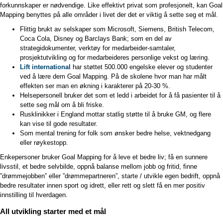
forkunnskaper er nødvendige. Like effektivt privat som profesjonelt, kan Goal
Mapping benyttes på alle områder i livet der det er viktig å sette seg et mål.
Flittig
brukt av selskaper som Microsoft, Siemens, British Telecom,
Coca Cola, Disney og Barclays Bank; som en del av
strategidokumenter, verktøy for medarbeider-samtaler,
prosjektutvikling og for medarbeideres personlige vekst og læring.
Lift international
har støttet 500.000 engelske elever og studenter
ved å lære dem Goal Mapping. På de skolene hvor man har målt
effekten ser man en økning i karakterer på 20-30 %.
H
elsepersonell bruker det som et ledd i arbeidet for å få pasienter til å
sette seg mål om å bli friske.
R
usklinikker i England mottar statlig støtte til å bruke GM, og flere
kan vise til gode resultater.
S
om mental trening for folk som ønsker bedre helse, vektnedgang
eller røykestopp.
Enkepersoner bruker Goal Mapping for å leve et bedre liv; få en sunnere
livsstil, et bedre selvbilde, oppnå balanse mellom jobb og fritid, finne
”drømmejobben” eller ”drømmepartneren”, starte / utvikle egen bedrift, oppnå
bedre resultater innen sport og idrett, eller rett og slett få en mer positiv
innstilling til hverdagen.
All utvikling starter med et mål