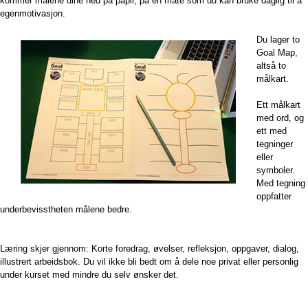
kommer målene dine ned på papir, på en måte som du kan bruke daglig til å
egenmotivasjon.
Du lager to
Goal Map,
altså to
målkart.
Ett målkart
med ord, og
ett med
tegninger
eller
symboler.
Med tegning
oppfatter
underbevisstheten målene bedre.
Læring skjer gjennom: Korte foredrag, ø
velser, r
efleksjon, o
ppgaver, d
ialog,
i
llustrert arbeidsbok. Du vil ikke bli bedt om å dele noe privat eller personlig
under kurset med mindre du selv ønsker det.