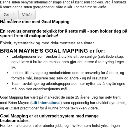
Denne siden benytter informasjonskapsler også kjent som cookies. Ved å fortsette
å bruke denne siden godkjenner du våre vilkår. For mer info se vilkår.
Greit!
Vilkår
Nå målene dine med Goal Mapping
En revolusjonerende teknikk for å sette mål - som holder deg på
sporet frem til måloppnåelse!
Enkelt, systematisk og med dokumenterte resultater.
BRIAN MAYNE’S GOAL MAPPING er for:
Enkelt
personer som ønsker å utvikle sitt personlige (selv)lederskap,
og vil lære å bruke en teknikk som gjør det lettere å ta styring i eget
liv.
Ledere, tillitsvalgte og medarbeidere som er ansvarlig for å sette, og
formidle mål, inspirere seg selv og andre - og nå resultater.
Team, avdelinger og arbeidsgrupper som ser nytten av å knytte egne
mål opp mot organisasjonens mål.
Goal Mapping har vært på markedet de siste 15 årene. Jeg har selv trent
med Brian Mayne (
Lift International
) som opprinnelig har utviklet systemet,
og er utlært practitioner for å kunne bring
e teknikken videre.
Goal Mapping er et universelt system med mange
bruksområder:
For folk i alle aldre, i eller utenfor jobb, og i hvilket som helst yrke. Ingen