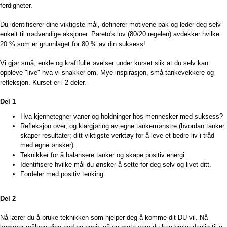
ferdigheter.
Du identifiserer dine viktigste mål, definerer motivene bak og leder deg selv
enkelt til nødvendige aksjoner. Pareto's lov (80/20 regelen) avdekker hvilke
20 % som er grunnlaget for 80 % av din suksess!
Vi gjør små, enkle og kraftfulle øvelser under kurset slik at du selv kan
oppleve "live" hva vi snakker om. Mye inspirasjon, små tankevekkere og
refleksjon.
Kurset er i 2 deler.
Del 1
Hva kje
nnetegner vaner og holdninger hos mennesker med suksess?
Refleksjon over, og klargjøring av egne tankemønstre (hvordan tanker
skaper resultater; ditt viktigste verktøy for å leve et bedre liv i tråd
med egne ønsker).
Teknikker for å balansere tanker og skape positiv energi.
Identifisere h
vilke mål du ønsker å sette for deg selv og livet ditt.
For
deler med positiv tenking.
Del 2
Nå lærer du å bruke teknikken som hjelper deg å komme dit DU vil. Nå