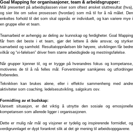
Goal Mapping for organisasjoner, team & arbeidsgrupper:
Mål presentert på arbeidsplassen viser som oftest ønsket sluttresultat (hva),
og sier lite om selve prosessen (hvordan) som må til for å nå målet. Den
enkeltes forhold til det som skal oppnås er individuelt, og kan variere mye i
en gruppe eller et team.
Teamarbeid er avhengig av deling av kunnskap og ferdigheter. Goal Mapping
får frem det beste i et team, gjør det lettere å dele ansvar, og styrker
samarbeid og samhold. Resultatoppnåelsen blir høyere, utviklingen får bedre
vilkår og “vi-følelsen” driver frem større arbeidsglede og mestringsfølelse.
Når grupper kjenner til, og er trygge på hverandres fokus og kompetanse,
motiveres de til å nå felles mål. Forventninger samkjøres og utfordringer
forberedes.
Teknikken kan brukes alene, eller i effektiv sammenheng med andre
aktiviteter som coaching, ledelsesutvikling, salgskurs osv.
Formidling av et budskap:
Uansett situasjon, er det viktig å utnytte den sosiale og emosjonelle
kompetansen som allerede ligger i organisasjonen.
Dette er mulig når mål og visjoner er tydelig og inspirerende formidlet, og
verdigrunnlaget er dypt forankret slik at det gir mening til arbeidsoppgavene.